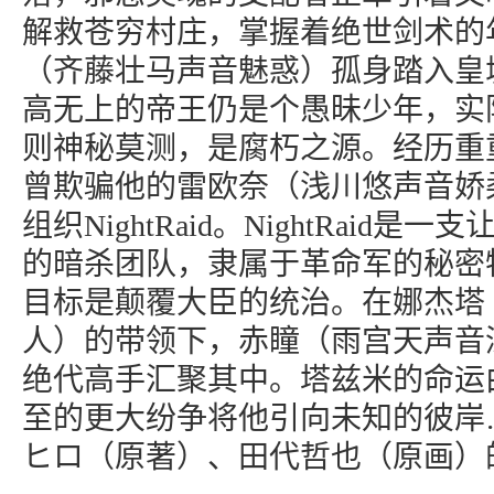
解救苍穷村庄，掌握着绝世剑术的
（齐藤壮马声音魅惑）孤身踏入皇
高无上的帝王仍是个愚昧少年，实
则神秘莫测，是腐朽之源。经历重
曾欺骗他的雷欧奈（浅川悠声音娇
组织NightRaid。NightRaid
的暗杀团队，隶属于革命军的秘密
目标是颠覆大臣的统治。在娜杰塔
人）的带领下，赤瞳（雨宫天声音
绝代高手汇聚其中。塔兹米的命运
至的更大纷争将他引向未知的彼岸
ヒロ（原著）、田代哲也（原画）