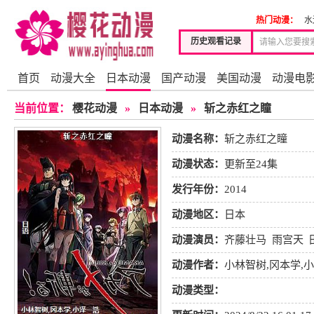
热门动漫：
水
历史观看记录
首页
动漫大全
日本动漫
国产动漫
美国动漫
动漫电
当前位置：
樱花动漫
»
日本动漫
»
斩之赤红之瞳
动漫名称：
斩之赤红之瞳
动漫状态：
更新至24集
发行年份：
2014
动漫地区：
日本
动漫演员：
齐藤壮马
雨宫天
冈祯丞
小西克幸
水野理纱
动漫作者：
小林智树,冈本学,
动漫类型：