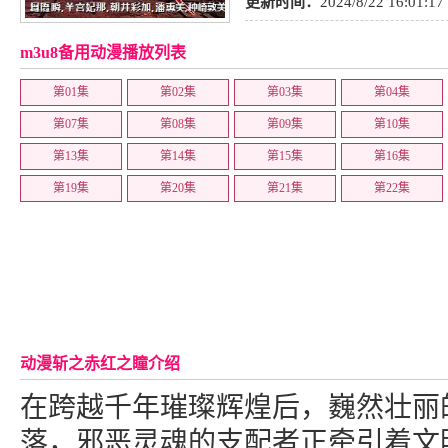
更新时间：
2024/8/22 16:01:17
m3u8备用动漫播放列表
第01集
第02集
第03集
第04集
第07集
第08集
第09集
第10集
第13集
第14集
第15集
第16集
第19集
第20集
第21集
第22集
动漫斩之赤红之瞳介绍
在跨越千年璀璨辉煌后，巍然壮丽
落，邪恶灵魂的支配者正牵引着文