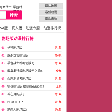
网站地图
月女战士
学园时
间停止
最新动漫
最近更新
VA版
真人版
动漫专题
动漫排行榜
剧场版动漫排行榜
01
枪神剧场版
第1集
02
虐杀器官剧场版
第6集
03
福音战士新剧场版:Q
第1集
04
戴拿奥特曼剧场版光之星的
全集
战士们
05
心理测量者剧场版
第1集
06
银魂剧场版 银幕前夜祭2013
全集
07
神在月的孩子
第1集
08
BLACKFOX
第1集
09
筋肉人剧场版2
第6集