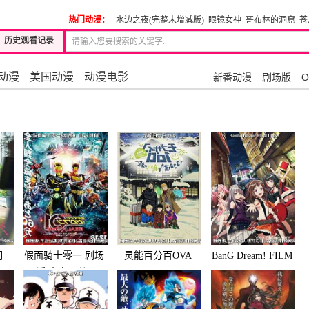
热门动漫：
水边之夜(完整未增减版)
眼镜女神
哥布林的洞窟
苍
历史观看记录
动漫
美国动漫
动漫电影
新番动漫
剧场版
O
们
假面骑士零一 剧场
灵能百分百OVA
BanG Dream! FILM
版 真实×时间
LIVE