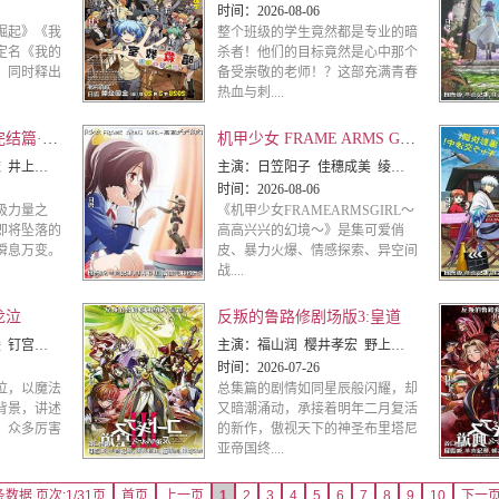
时间：
2026-08-06
崛起》《我
整个班级的学生竟然都是专业的暗
定名《我的
杀者！他们的目标竟然是心中那个
，同时释出
备受崇敬的老师！？这部充满青春
热血与刺....
进击的巨人剧场版:完结篇·最后的进击
机甲少女 FRAME ARMS GIRL~高高兴兴的幻境~
 神谷浩史
主演：
日笠阳子 佳穗成美 绫濑有 长江里加 山崎惠理 桦山南 山村响 阿部里果 井泽佳之实
时间：
2026-08-06
极力量之
《机甲少女FRAMEARMSGIRL～
即将坠落的
高高兴兴的幻境～》是集可爱俏
瞬息万变。
皮、暴力火爆、情感探索、异空间
战....
龙泣
反叛的鲁路修剧场版3:皇道
多野涉 东地宏树 中原麻衣
主演：
福山润 樱井孝宏 野上尤加奈 小清水亚美 名冢佳织 绿川光 金井美香 伊藤沙织
时间：
2026-07-26
泣，以魔法
总集篇的剧情如同星辰般闪耀，却
背景，讲述
又暗潮涌动，承接着明年二月复活
。众多厉害
的新作，傲视天下的神圣布里塔尼
亚帝国终....
条数据 页次:1/31页
首页
上一页
1
2
3
4
5
6
7
8
9
10
下一