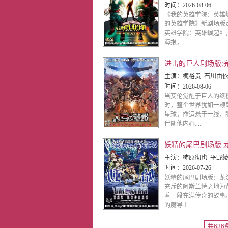
时间：
2026-08-06
《我的英雄学院：英雄
的英雄学院》新剧场版
英雄学院：英雄崛起》
海报，....
主演：
梶裕贵 石川由依 井上麻里奈
时间：
2026-08-06
当艾伦觉醒于巨人的终
时，整个世界犹如一颗
星球，命运悬于一线，
伴随他内心....
妖精的尾巴剧场版:
主演：
柿原彻也 平野绫 钉宫理惠 中村悠一 大原沙耶香 佐藤聪美 堀江由衣 羽
时间：
2026-07-26
妖精的尾巴剧场版：龙
充斥的阿斯兰特之地为
着一段充满传奇的故事
的魔导士....
共636