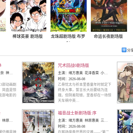
棒球英豪 剧场版
龙珠超剧场版:布罗
命运长夜剧场版
利
分
拳
咒术回战0剧场版
彦 小山茉美 三石琴乃 置鲇龙太郎 日高法子 池田秀一 古谷彻
主演：
绪方惠美 花泽香菜 小松未可子 内山昂辉 关智一 中村悠一 樱井孝宏 山寺宏一
时间：
2026-08-08
3部动画剧
乙骨忧太与祈本里香童年时就定下
，简直是惊
终身大事，誓言长大后要结为连
这部电影的
理。但阴差阳错，里香却在一场惊
天车祸中英....
Q
福音战士新剧场版:序
 坂本真绫 山口由里子
主演：
绪方惠美 林原惠美 三石琴乃 山口由里子 石田彰 立木文彦 清川元梦 长泽美树
时间：
2026-08-08
醒仿佛是神
在那场席卷世界的灾难——“第二