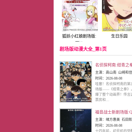
狐妖小红娘剧场版:
生日乐园
下沙
剧场版动漫大全_第1页
名侦探柯南:绀青之
主演：
高山南 山崎和佳奈 神谷明 小山力也 林原惠美 山口胜平 田中秀幸 岛本须美 绪方贤一 堀川亮 松井菜樱子 宫村优子 岩居由希子 大谷育江 高木涉 高岛雅罗 堀之纪 立木文
时间：
2026-08-08
哇塞！名侦探柯南的第2
场版——《绀青之拳》
爆了整个动画界！传言
票房和....
福音战士新剧场版:
主演：
绪方惠美 石田彰 林原惠美 宫村优子 山寺宏一 三石琴乃
时间：
2026-08-08
十四年前，初号机的觉