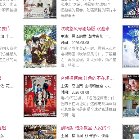
击这一史无
次冲击”之后，残破的地球如同一
一瞬间被撕
幅撕裂的画卷，勉强聚拢的碎片中
蕴藏着无....
吹响悠风号剧场版:想要传达的旋律
吹响悠风号剧场版:欢迎来到北宇治高中吹奏乐部
织 茅原实里 石谷春贵
主演：
黑泽朋世 朝井彩加 丰田萌绘 安济知佳 寿美菜子 早见沙织 茅原实里 石谷春贵
时间：
2026-08-08
全国大赛代
翻新了当年轰动一时、震撼人心的
们仿佛是从
电视动画《吹响悠风号》，于银幕
在金秋的氛
之上再度呈现，如火如荼，灿若星
辰，将观....
版
名侦探柯南:绯色的不在场证明
礼 浪川大辅 小泽亚李 本
主演：
高山南 山崎和佳奈 小山力也 池田秀一 林原惠美 日高法子 田中敦子 森川智之
时间：
2026-08-08
哦~你可知道，「名侦探柯南：绯
色的不在场证明」这部电视动画特
别总集篇可是备受全球动画迷瞩目
的啊！这....
崛起
剧场版 暗杀教室 大家的时间 劇場版 暗殺教室
信彦
主演：
福山润 杉田智和 伊藤静 渊上舞 洲崎绫 冈本信彦 逢坂良太 内藤玲 田中美海 矢作纱友里 松浦千惠