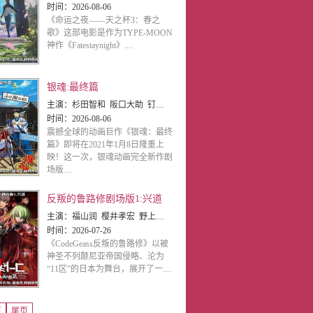
时间：
2026-08-06
《命运之夜——天之杯3：春之
歌》这部电影是作为TYPE-MOON
神作《Fatestaynight》....
银魂:最终篇
主演：
杉田智和 阪口大助 钉宫理惠 子安武人 石田彰 千叶进步 中井和哉 铃村健一 太田哲治 日野聪 大塚
时间：
2026-08-06
震撼全球的动画巨作《银魂：最终
篇》即将在2021年1月8日隆重上
映！这一次，银魂动画完全新作剧
场版....
反叛的鲁路修剧场版1:兴道
主演：
福山润 樱井孝宏 野上尤加奈 小清水亚美 名冢佳织 折笠富美子 大原沙耶香 杉山纪彰
时间：
2026-07-26
《CodeGeass反叛的鲁路修》以被
神圣不列颠尼亚帝国侵略、沦为
“11区”的日本为舞台，展开了一....
页
尾页