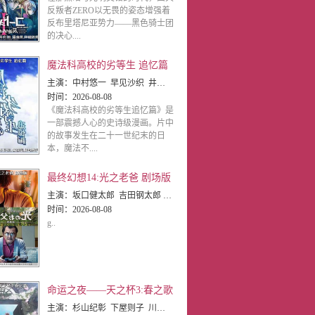
反叛者ZERO以无畏的姿态增强着
反布里塔尼亚势力——黑色骑士团
的决心....
魔法科高校的劣等生 追忆篇
主演：
中村悠一 早见沙织 井上喜久子 远藤绫 安野希世乃 内田真礼 加藤英美里 斋藤千和
时间：
2026-08-08
《魔法科高校的劣等生追忆篇》是
一部震撼人心的史诗级漫画。片中
的故事发生在二十一世纪末的日
本，魔法不....
最终幻想14:光之老爸 剧场版
主演：
坂口健太郎 吉田钢太郎 佐久间由衣 山本舞香 佐藤隆太 财前直见 南条爱乃 寿美菜子 悠木碧
时间：
2026-08-08
g..
命运之夜——天之杯3:春之歌
主演：
杉山纪彰 下屋则子 川澄绫子 植田佳奈 门胁舞以 伊藤美纪 中田让治 津嘉山正种