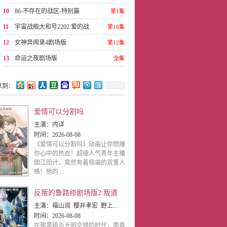
10
86-不存在的战区-特别篇
第1集
11
宇宙战舰大和号2202 爱的战
第16集
士们
12
女神异闻录4剧场版
第12集
13
命运之夜剧场版
全集
享到：
爱情可以分割吗
主演：
内详
时间：
2026-08-08
《爱情可以分割吗》动画让你燃爆
你心中的热血！超级人气青年主播
国江田计，竟然有着极端的双重人
格！他的....
反叛的鲁路修剧场版2:叛道
主演：
福山润 樱井孝宏 野上尤加奈 小清水亚美 名冢佳织 成田剑 折笠富美子 大原沙耶香
时间：
2026-08-08
在那黑暗与光明交错的时代，面具