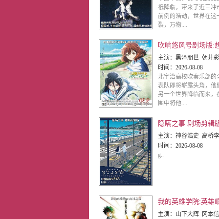
祇降临，带来了近三冲
前例的浩劫，世界在这
裂，万物....
主演：
黑泽朋世 朝井彩加 丰田萌绘 安济知佳 寿美菜子 早见沙
时间：
2026-08-08
北宇治高校吹奏乐部的
表队即将崭露头角，他
另一个世界降临而来，
围中将他....
隐瞒之事 剧场剪辑
主演：
神谷浩史 高桥李依 花江夏树 八代拓 安野希世乃 佐仓绫音 村瀬步 内田真
时间：
2026-08-08
g..
我的英雄学院:英雄
主演：
山下大辉 冈本