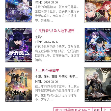
时间：
2026-08-06
末世的阴霾如同一张巨大的黑幕，
笼罩着整个世界，街头巷尾充斥着
绝望与疯狂。而就在这一片混沌
中，男主角....
亡灵行者!从鱼人地下城开始 动态漫画
主演：
时间：
2026-08-06
在这个世界的各个角落，突然涌现
出无数神秘的“地下城”，它们宛如
巨兽的肚子，吞噬着光明，深邃而
阴森。....
无上神帝第四季
主演：
溪林 黄骥 季骜杰 忻子约 关帅 钟巍 蘭若镝 张妮 徐翔 Akira明 烈之流星 默伶 鎏金 史克
时间：
2026-08-06
在万年前的浩瀚时空中，仙王牧云
因手握撼天动地的诛仙图而遭人暗
算，化作残魂沉寂于无尽的时光
中。万年之....
共1302条数据 页次:1/62页
首页
上一