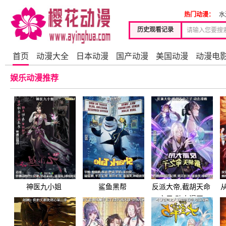
热门动漫：
水
历史观看记录
首页
动漫大全
日本动漫
国产动漫
美国动漫
动漫电
娱乐动漫推荐
神医九小姐
鲨鱼黑帮
反派大帝,截胡天命
之子 动态漫画