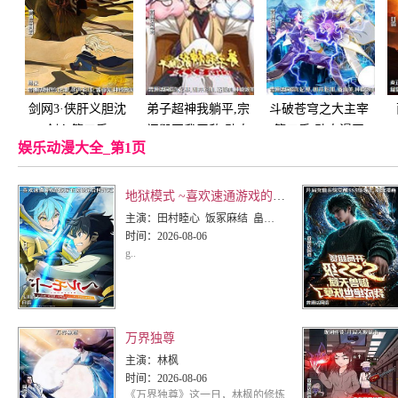
剑网3·侠肝义胆沈
弟子超神我躺平,宗
斗破苍穹之大主宰
剑心第三季
门毁灭我无敌 动态
第五季 动态漫画
娱乐动漫大全_第1页
漫画
地狱模式 ~喜欢速通游戏的玩家在废设定异世界无双~第二季
主演：
田村睦心 饭冢麻结 畠中祐 千本木彩花 石川英郎 大原沙耶香 小市真琴 杉田智和 千叶翔也 三宅麻理
时间：
2026-08-06
g..
万界独尊
主演：
林枫
时间：
2026-08-06
《万界独尊》这一日，林枫的修炼