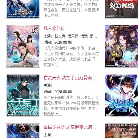
居然吸引来了天外异象，整个林府
都在震颤，而就在这时，未婚妻姬
漫夭竟然....
凡人修仙传
主演：
钱文青 杨天翔 杨默 歪歪 谷江山 乔诗语
时间：
2026-08-06
《凡人修仙传》中的主角，来自一
个生活贫困的家庭，为了让家人过
上更好的生活，决定进入七玄门，
参加入门....
亡灵天灾:我抬手百万骨海 动态漫画
主演：
时间：
2026-08-06
在全民转职的时代，风云变幻，谁
也无法预料一位少年将如何掀起浩
劫。男主角魏逍在命运的召唤中，
毅然踏上....
全民诡异:开局掌握零元购 动态漫画
主演：