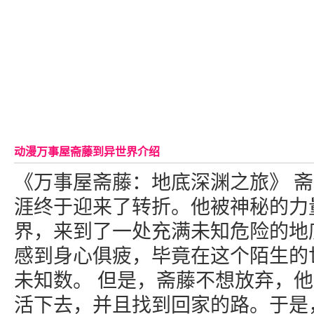
动漫万事屋斋藤到异世界介绍
《万事屋斋藤：地底深渊之旅》 
涯终于迎来了转折。他被神秘的力
界，来到了一处充满未知危险的地
感到身心俱疲，毕竟在这个陌生的
未知数。 但是，斋藤不想放弃，
活下去，并且找到回家的路。于是