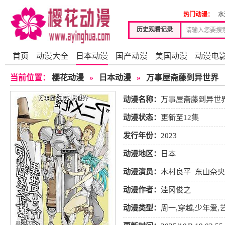
热门动漫：
水
历史观看记录
首页
动漫大全
日本动漫
国产动漫
美国动漫
动漫电
当前位置：
樱花动漫
»
日本动漫
»
万事屋斋藤到异世界
动漫名称：
万事屋斋藤到异世
动漫状态：
更新至12集
发行年份：
2023
动漫地区：
日本
动漫演员：
木村良平
东山奈央
香
相马康一
花守由美里
田
动漫作者：
洼冈俊之
动漫类型：
周一
,
穿越
,
少年爱
,