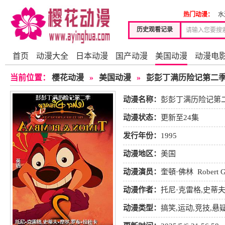
热门动漫：
水
历史观看记录
首页
动漫大全
日本动漫
国产动漫
美国动漫
动漫电
当前位置：
樱花动漫
»
美国动漫
»
彭彭丁满历险记第二
动漫名称：
彭彭丁满历险记第
动漫状态：
更新至24集
发行年份：
1995
动漫地区：
美国
动漫演员：
奎頓·佛林
Robert 
恩
吉姆·卡明斯
杰夫·贝内特
动漫作者：
托尼·克雷格,史蒂夫
动漫类型：
搞笑
,
运动
,
竞技
,
悬