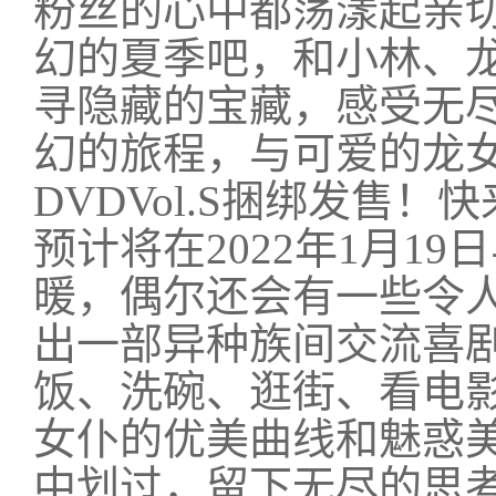
粉丝的心中都荡漾起亲
幻的夏季吧，和小林、
寻隐藏的宝藏，感受无
幻的旅程，与可爱的龙女仆
DVDVol.S捆绑发售
预计将在2022年1月1
暖，偶尔还会有一些令
出一部异种族间交流喜
饭、洗碗、逛街、看电
女仆的优美曲线和魅惑
中划过，留下无尽的思