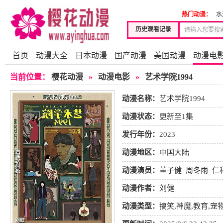
热门动漫：
水
历史观看记录
首页
动漫大全
日本动漫
国产动漫
美国动漫
动漫电
当前位置：
樱花动漫
»
动漫电影
»
艺术学院1994
动漫名称：
艺术学院1994
动漫状态：
更新至1集
发行年份：
2023
动漫地区：
中国大陆
动漫演员：
董子健
周冬雨
仁
磊
贾樟柯
许知远
王红卫
王
动漫作者：
刘健
动漫类型：
搞笑
,
神魔
,
教育
,
宠