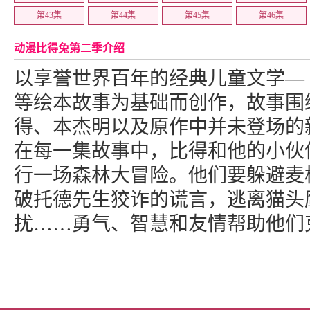
第43集
第44集
第45集
第46集
第49集
第50集
第51集
第52集
动漫比得兔第二季介绍
以享誉世界百年的经典儿童文学—
等绘本故事为基础而创作，故事围
得、本杰明以及原作中并未登场的
在每一集故事中，比得和他的小伙
行一场森林大冒险。他们要躲避麦
破托德先生狡诈的谎言，逃离猫头
扰……勇气、智慧和友情帮助他们