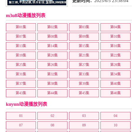
更新时间：
2025/6/5 23:38:04
m3u8动漫播放列表
第01集
第02集
第03集
第04集
第07集
第08集
第09集
第10集
第13集
第14集
第15集
第16集
第19集
第20集
第21集
第22集
第25集
第26集
第27集
第28集
第31集
第32集
第33集
第34集
第37集
第38集
第39集
第40集
第43集
第44集
第45集
第46集
第49集
第50集
kuyun动漫播放列表
01
02
03
04
07
08
09
10