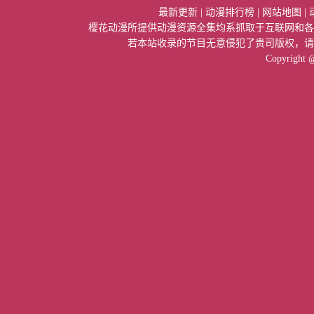
最新更新
|
动漫排行榜
|
网站地图
|
樱花动漫所提供动漫资源全集均系抓取于互联网和各
若本站收录的节目无意侵犯了贵司版权，请
Copyright 