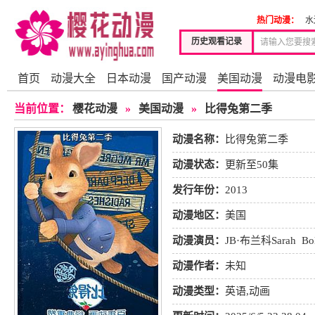
热门动漫：
水
历史观看记录
首页
动漫大全
日本动漫
国产动漫
美国动漫
动漫电
当前位置：
樱花动漫
»
美国动漫
»
比得兔第二季
动漫名称：
比得兔第二季
动漫状态：
更新至50集
发行年份：
2013
动漫地区：
美国
动漫演员：
JB·布兰科Sarah
Bo
动漫作者：
未知
动漫类型：
英语
,
动画