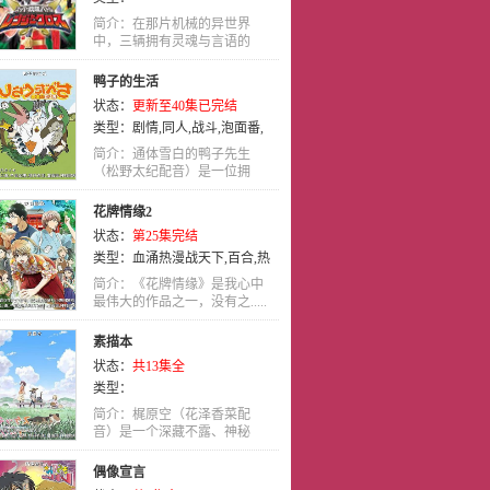
简介：在那片机械的异世界
中，三辆拥有灵魂与言语的
交.....
鸭子的生活
状态：
更新至40集已完结
类型：
剧情
,
同人
,
战斗
,
泡面番
,
喜剧
,
搞笑
,
忍者
,
益智
,
历史
,
侦探
简介：通体雪白的鸭子先生
（松野太纪配音）是一位拥
有.....
花牌情缘2
状态：
第25集完结
类型：
血涌热漫战天下
,
百合
,
热
血
,
机战
,
娱乐
,
犯罪
,
特摄
,
童话
,
社
简介：《花牌情缘》是我心中
会
最伟大的作品之一，没有之.....
,
后宫
,
忍者
,
穿越
,
推理
,
侦探
,
少
女
,
武侠
,
艺术
,
魔法
,
动作
,
科幻
,
真
素描本
人
,
真人版
,
治愈
,
耽美
,
未来
,
战争
,
状态：
共13集全
历史
,
奇幻
,
职业
,
神魔
,
其他
,
职场
,
类型：
校园
,
神话
,
刑侦
,
教育
,
吸血鬼
,
惊
悚
,
少年
,
少年爱
,
冒险
,
泡面番
,
亲
简介：梶原空（花泽香菜配
音）是一个深藏不露、神秘
情
,
恋爱
,
青春
,
宠物
,
格斗
,
运动
,
剧
腼.....
情
,
日语
,
歌舞
,
战斗
,
玄幻
,
动画
,
喜
偶像宣言
剧
,
女性向