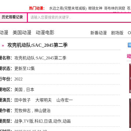
热门动漫：
水边之夜(完整未增减版)
眼镜女神
哥布林的洞窟
苍
际的未亡人
历史观看记录
动漫
美国动漫
动漫电影
新番动漫
剧场版
O
»
攻壳机动队:SAC_2045第二季
漫名称：
攻壳机动队:SAC_2045第二季
漫状态：
更新至12集
行年份：
2022
漫地区：
美国 , 日本
漫演员：
田中敦子
大塚明夫
山寺宏一
漫作者：
荒牧伸志 , 神山健治
漫类型：
战争
,
TV版
,
科幻
,
日语
,
动作
,
动画