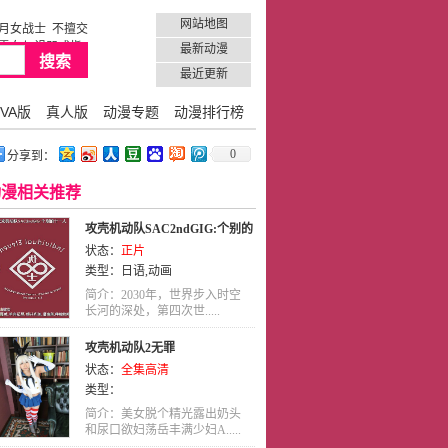
网站地图
月女战士
不擅交
雪女与诅咒戒指1
最新动漫
最近更新
VA版
真人版
动漫专题
动漫排行榜
0
分享到：
动漫相关推荐
攻壳机动队SAC2ndGIG:个别的
状态：
正片
十一人
类型：
日语
,
动画
简介：2030年，世界步入时空
长河的深处，第四次世.....
攻壳机动队2无罪
状态：
全集高清
类型：
简介：美女脱个精光露出奶头
和尿口欲妇荡岳丰满少妇A.....