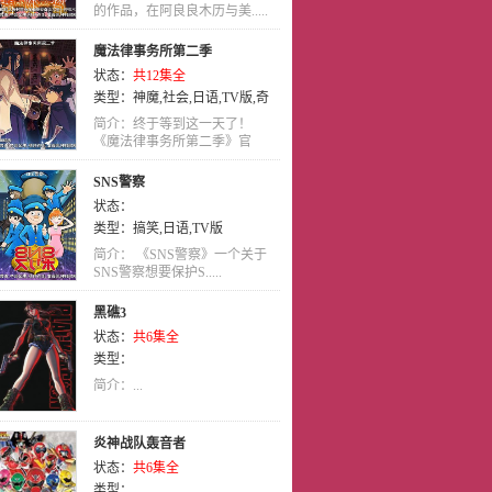
的作品，在阿良良木历与美.....
魔法律事务所第二季
状态：
共12集全
类型：
神魔
,
社会
,
日语
,
TV版
,
奇
幻
,
魔法
简介：终于等到这一天了！
《魔法律事务所第二季》官
方.....
SNS警察
状态：
类型：
搞笑
,
日语
,
TV版
简介： 《SNS警察》一个关于
SNS警察想要保护S.....
黑礁3
状态：
共6集全
类型：
简介：...
炎神战队轰音者
状态：
共6集全
类型：