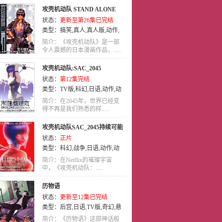
攻壳机动队 STAND ALONE
状态：
更新至第26集已完结
COMPLEX
类型：
搞笑
,
真人
,
真人版
,
动作
,
百合
,
恋爱
,
奇幻
,
机械
,
竞技
,
后宫
,
简介：《攻壳机动队》是一部
职场
令人震撼的日本漫画作品，.....
,
少年
,
动画
,
少年爱
,
LOLI
,
亲
子
,
剧情
,
犯罪
,
萝莉
攻壳机动队:SAC_2045
状态：
第12集完结
类型：
TV版
,
科幻
,
日语
,
动作
,
动
画
简介：在2045年，世界已经变
得不再是我们熟悉的样.....
攻壳机动队SAC_2045持续可能
状态：
正片
战争
类型：
科幻
,
战争
,
日语
,
动作
,
动
画
简介：在Netflix的璀璨宇宙
中，《攻壳机动队：.....
历物语
状态：
更新至12集已完结
类型：
后宫
,
日语
,
TV版
,
奇幻
,
悬
疑
简介：《历物语》这部神话般