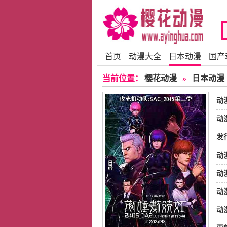
首页
动漫大全
日本动漫
国产
当前位置：
樱花动漫
»
日本动漫
动
动
发
动
动
动
动