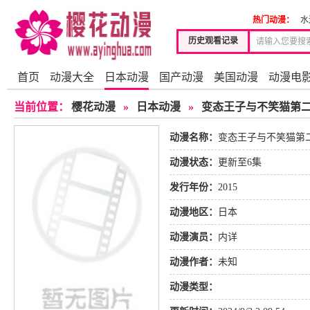
热门动漫：
水
历史观看记录
首页
动漫大全
日本动漫
国产动漫
美国动漫
动漫电
当前位置：
樱花动漫
»
日本动漫
»
变态王子与不笑猫第
动漫名称：
变态王子与不笑猫第
动漫状态：
更新至6集
发行年份：
2015
动漫地区：
日本
动漫演员：
内详
动漫作者：
未知
动漫类型：